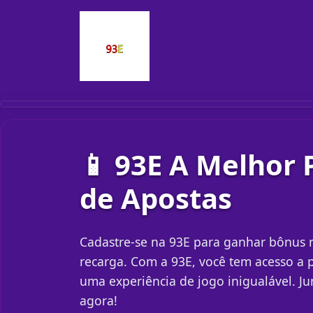
📱 93E A Melhor 
de Apostas
Cadastre-se na 93E para ganhar bônus 
recarga. Com a 93E, você tem acesso a 
uma experiência de jogo inigualável. J
agora!