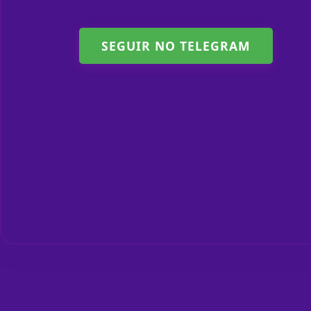
SEGUIR NO TELEGRAM