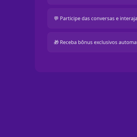
💬 Participe das conversas e interaj
🎁 Receba bônus exclusivos autom