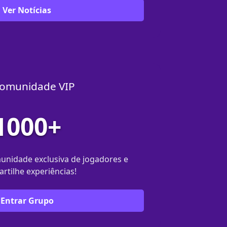
Ver Notícias
Comunidade VIP
1000+
unidade exclusiva de jogadores e
rtilhe experiências!
Entrar Grupo