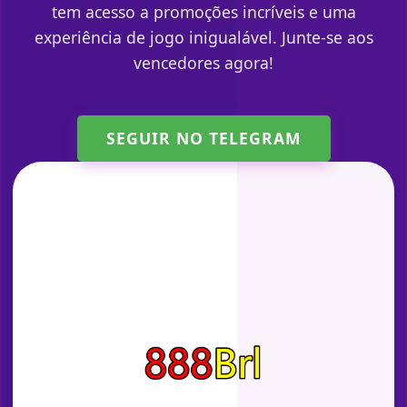
tem acesso a promoções incríveis e uma
experiência de jogo inigualável. Junte-se aos
vencedores agora!
SEGUIR NO TELEGRAM