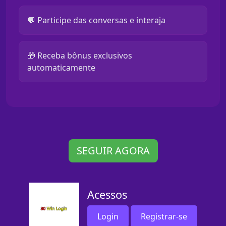
💬 Participe das conversas e interaja
🎁 Receba bônus exclusivos
automaticamente
SEGUIR AGORA
Acessos
Login
Registrar-se