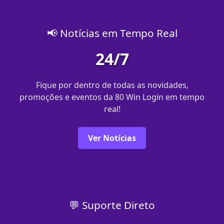
📢 Notícias em Tempo Real
24/7
Fique por dentro de todas as novidades,
promoções e eventos da 80 Win Login em tempo
real!
Ver Notícias
💬 Suporte Direto