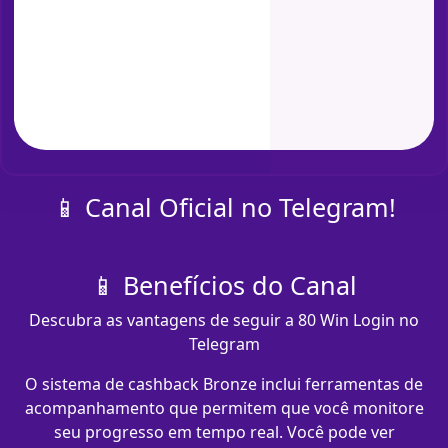
📱 Canal Oficial no Telegram!
📱 Benefícios do Canal
Descubra as vantagens de seguir a 80 Win Login no
Telegram
O sistema de cashback Bronze inclui ferramentas de
acompanhamento que permitem que você monitore
seu progresso em tempo real. Você pode ver