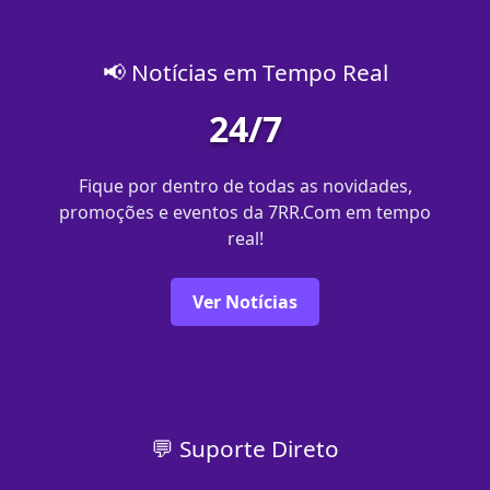
📢 Notícias em Tempo Real
24/7
Fique por dentro de todas as novidades,
promoções e eventos da 7RR.Com em tempo
real!
Ver Notícias
💬 Suporte Direto