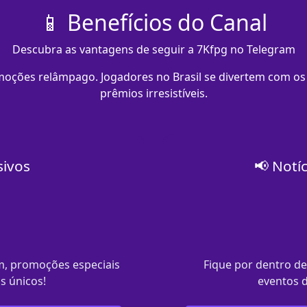
📱 Benefícios do Canal
Descubra as vantagens de seguir a 7Kfpg no Telegram
oções relâmpago. Jogadores no Brasil se divertem com os
prêmios irresistíveis.
sivos
📢 Notí
m, promoções especiais
Fique por dentro d
s únicos!
eventos 