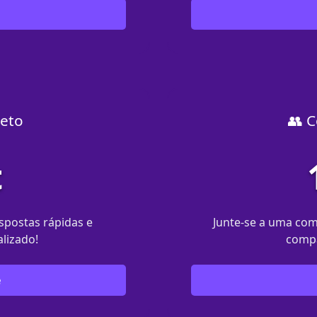
reto
👥 
t
espostas rápidas e
Junte-se a uma com
lizado!
compa
e