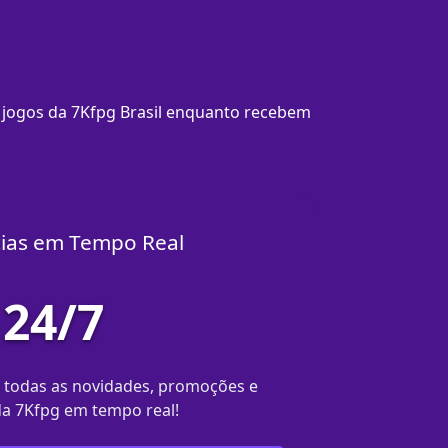
 jogos da 7Kfpg Brasil enquanto recebem
cias em Tempo Real
24/7
e todas as novidades, promoções e
da 7Kfpg em tempo real!