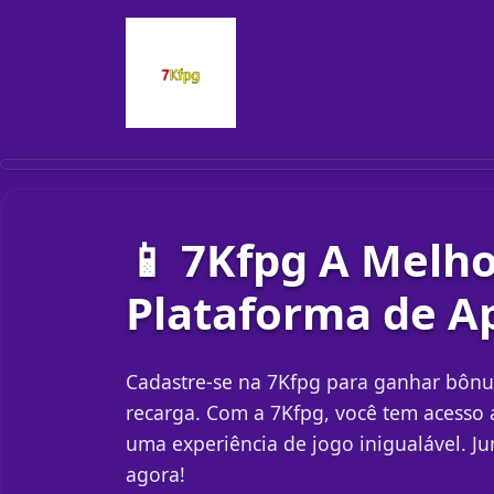
📱 7Kfpg A Melh
Plataforma de A
Cadastre-se na 7Kfpg para ganhar bônu
recarga. Com a 7Kfpg, você tem acesso 
uma experiência de jogo inigualável. J
agora!