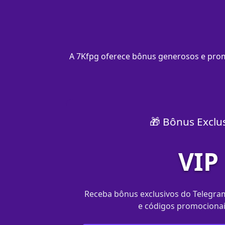
A 7Kfpg oferece bônus generosos e prom
🎁 Bônus Exclu
VIP
Receba bônus exclusivos do Telegra
e códigos promocionai