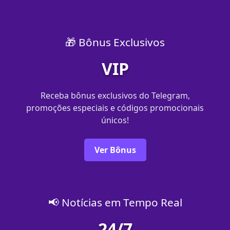
🎁 Bônus Exclusivos
VIP
Receba bônus exclusivos do Telegram,
promoções especiais e códigos promocionais
únicos!
Ver Bônus
📢 Notícias em Tempo Real
24/7