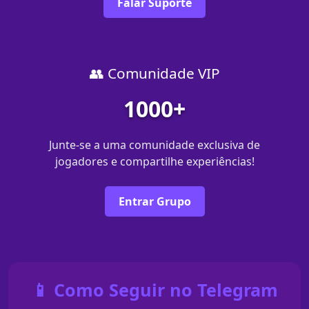
Falar Suporte
👥 Comunidade VIP
1000+
Junte-se a uma comunidade exclusiva de
jogadores e compartilhe experiências!
Entrar Grupo
📱 Como Seguir no Telegram