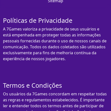
Sitemap
Políticas de Privacidade
A 7Games valoriza a privacidade de seus usuários e
está empenhada em proteger todas as informações
pessoais fornecidas durante o uso de nossos canais de
comunicação. Todos os dados coletados são utilizados
exclusivamente para fins de melhoria contínua da
experiência de nossos jogadores.
Termos e Condições
Os usuários da 7Games concordam em respeitar todas
as regras e regulamentos estabelecidos. É importante
ler e entender todos os termos antes de participar de