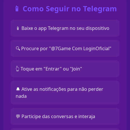
📱 Como Seguir no Telegram
📱 Baixe o app Telegram no seu dispositivo
🔍 Procure por "@7Game Com LoginOficial"
👆 Toque em "Entrar" ou "Join"
🔔 Ative as notificações para não perder
nada
💬 Participe das conversas e interaja