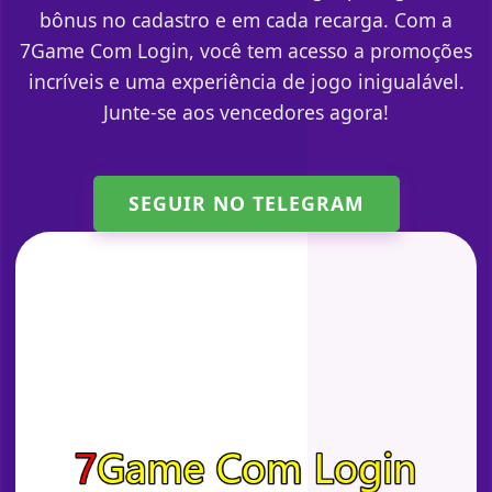
bônus no cadastro e em cada recarga. Com a
7Game Com Login, você tem acesso a promoções
incríveis e uma experiência de jogo inigualável.
Junte-se aos vencedores agora!
SEGUIR NO TELEGRAM