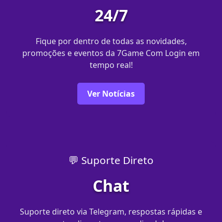
24/7
Fique por dentro de todas as novidades,
promoções e eventos da 7Game Com Login em
tempo real!
Ver Notícias
💬 Suporte Direto
Chat
Suporte direto via Telegram, respostas rápidas e