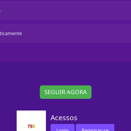
a
aticamente
SEGUIR AGORA
Acessos
Login
Registrar-se