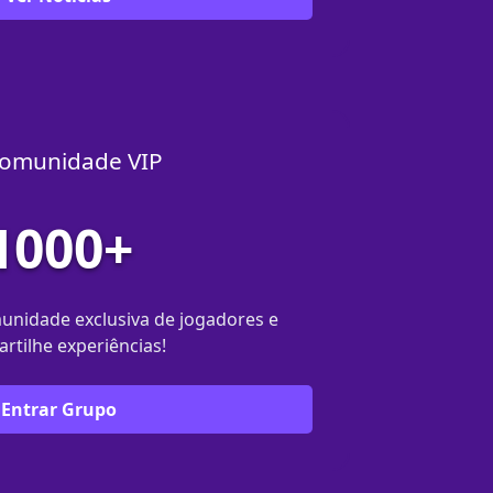
Comunidade VIP
1000+
unidade exclusiva de jogadores e
rtilhe experiências!
Entrar Grupo