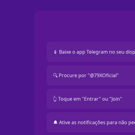
📱 Baixe o app Telegram no seu disp
🔍 Procure por "@79XOficial"
👆 Toque em "Entrar" ou "Join"
🔔 Ative as notificações para não p