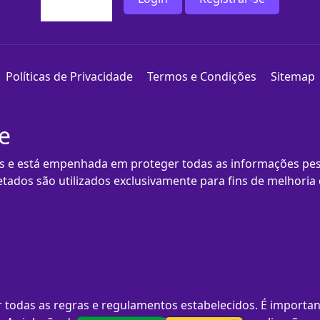
Políticas de Privacidade
Termos e Condições
Sitemap
de
ios e está empenhada em proteger todas as informações pe
tados são utilizados exclusivamente para fins de melhoria
todas as regras e regulamentos estabelecidos. É importan