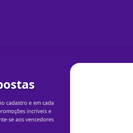
postas
no cadastro e em cada
promoções incríveis e
unte-se aos vencedores