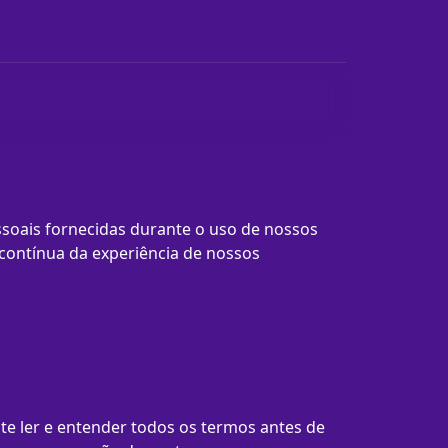
ssoais fornecidas durante o uso de nossos
 contínua da experiência de nossos
te ler e entender todos os termos antes de