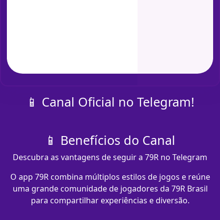
📱 Canal Oficial no Telegram!
📱 Benefícios do Canal
Descubra as vantagens de seguir a 79R no Telegram
O app 79R combina múltiplos estilos de jogos e reúne
uma grande comunidade de jogadores da 79R Brasil
para compartilhar experiências e diversão.