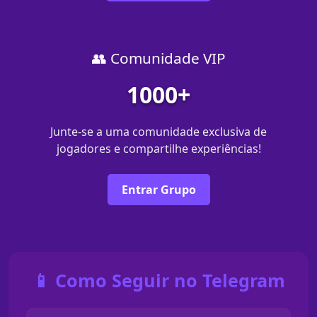
👥 Comunidade VIP
1000+
Junte-se a uma comunidade exclusiva de
jogadores e compartilhe experiências!
Entrar Grupo
📱 Como Seguir no Telegram