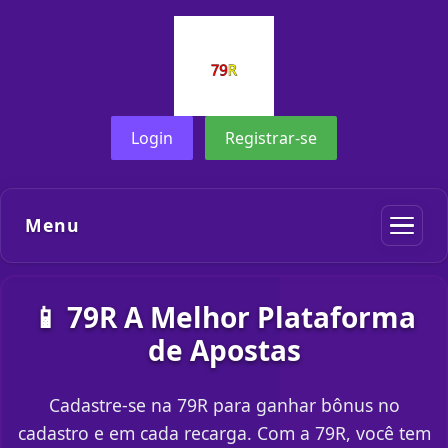
Login
Registrar-se
Menu
📱 79R A Melhor Plataforma
de Apostas
Cadastre-se na 79R para ganhar bônus no
cadastro e em cada recarga. Com a 79R, você tem