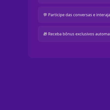
💬 Participe das conversas e interaj
🎁 Receba bônus exclusivos autom