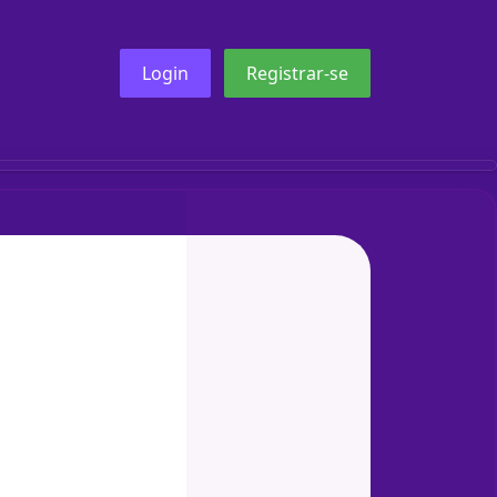
Login
Registrar-se