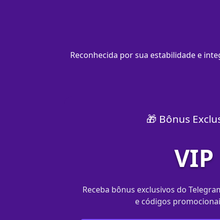
Reconhecida por sua estabilidade e int
🎁 Bônus Exclu
VIP
Receba bônus exclusivos do Telegra
e códigos promocionai