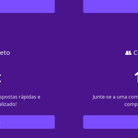
reto
👥 
t
espostas rápidas e
Junte-se a uma com
lizado!
compa
e