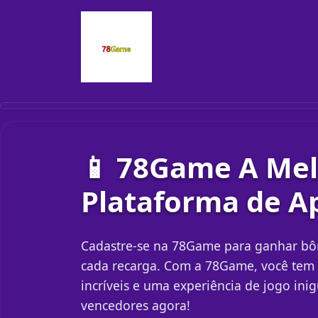
📱 78Game A Me
Plataforma de A
Cadastre-se na 78Game para ganhar bô
cada recarga. Com a 78Game, você tem
incríveis e uma experiência de jogo inig
vencedores agora!