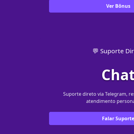
Ver Bônus
💬 Suporte Di
Cha
Suporte direto via Telegram, r
atendimento persona
Falar Suport