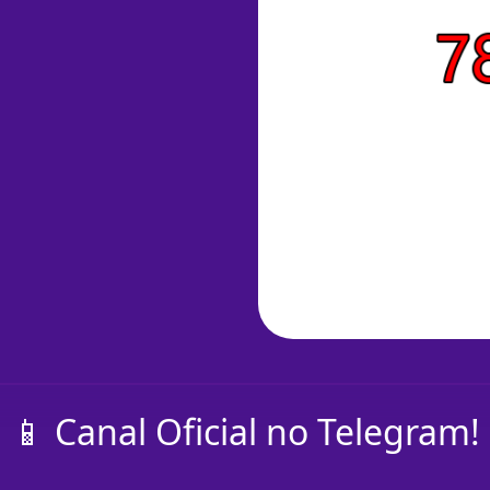
📱 Canal Oficial no Telegram!