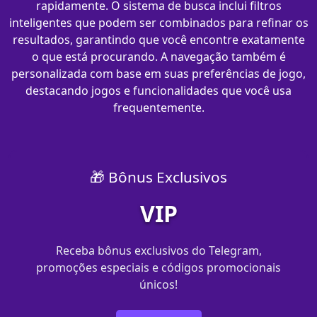
rapidamente. O sistema de busca inclui filtros
inteligentes que podem ser combinados para refinar os
resultados, garantindo que você encontre exatamente
o que está procurando. A navegação também é
personalizada com base em suas preferências de jogo,
destacando jogos e funcionalidades que você usa
frequentemente.
🎁 Bônus Exclusivos
VIP
Receba bônus exclusivos do Telegram,
promoções especiais e códigos promocionais
únicos!