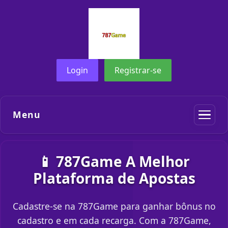
Login
Registrar-se
Menu
📱 787Game A Melhor
Plataforma de Apostas
Cadastre-se na 787Game para ganhar bônus no
cadastro e em cada recarga. Com a 787Game,