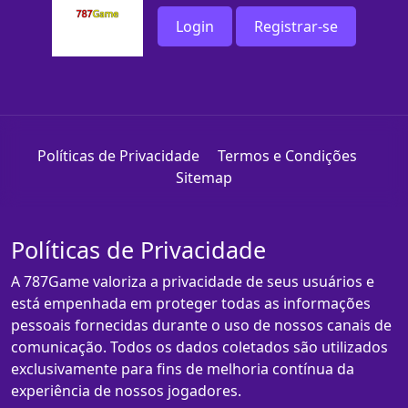
Login
Registrar-se
Políticas de Privacidade
Termos e Condições
Sitemap
Políticas de Privacidade
A 787Game valoriza a privacidade de seus usuários e
está empenhada em proteger todas as informações
pessoais fornecidas durante o uso de nossos canais de
comunicação. Todos os dados coletados são utilizados
exclusivamente para fins de melhoria contínua da
experiência de nossos jogadores.