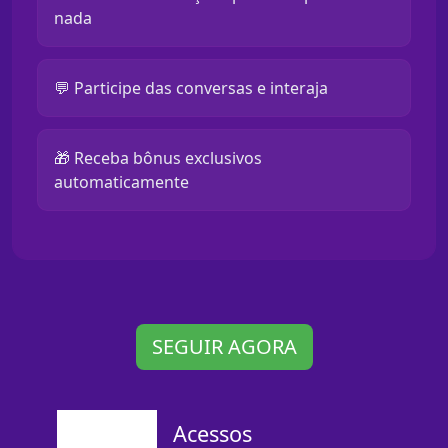
nada
💬 Participe das conversas e interaja
🎁 Receba bônus exclusivos
automaticamente
SEGUIR AGORA
Acessos