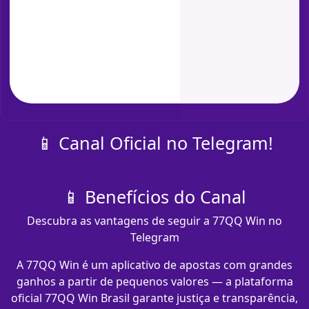
📱 Canal Oficial no Telegram!
📱 Benefícios do Canal
Descubra as vantagens de seguir a 77QQ Win no
Telegram
A 77QQ Win é um aplicativo de apostas com grandes
ganhos a partir de pequenos valores — a plataforma
oficial 77QQ Win Brasil garante justiça e transparência,