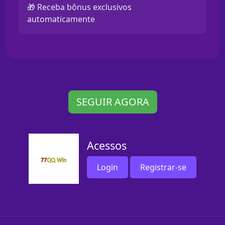
🎁 Receba bônus exclusivos
automaticamente
SEGUIR AGORA
Acessos
Login
Registrar-se