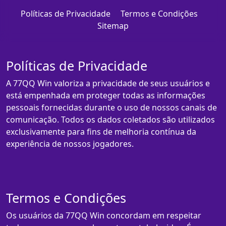
Políticas de Privacidade
Termos e Condições
Sitemap
Políticas de Privacidade
A 77QQ Win valoriza a privacidade de seus usuários e
está empenhada em proteger todas as informações
pessoais fornecidas durante o uso de nossos canais de
comunicação. Todos os dados coletados são utilizados
exclusivamente para fins de melhoria contínua da
experiência de nossos jogadores.
Termos e Condições
Os usuários da 77QQ Win concordam em respeitar