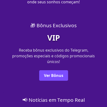
onde seus sonhos começam!
🎁 Bônus Exclusivos
VIP
Receba bônus exclusivos do Telegram,
promoções especiais e códigos promocionais
únicos!
Ver Bônus
📢 Notícias em Tempo Real