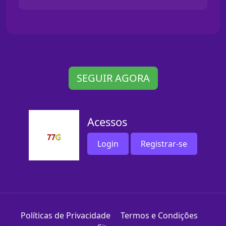
SEGUIR AGORA
Acessos
Login
Registrar-se
Políticas de Privacidade
Termos e Condições