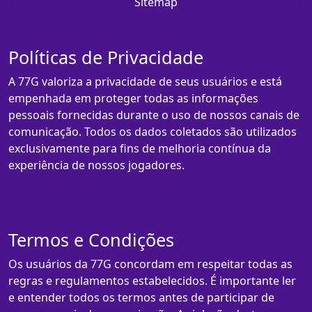
Sitemap
Políticas de Privacidade
A 77G valoriza a privacidade de seus usuários e está
empenhada em proteger todas as informações
pessoais fornecidas durante o uso de nossos canais de
comunicação. Todos os dados coletados são utilizados
exclusivamente para fins de melhoria contínua da
experiência de nossos jogadores.
Termos e Condições
Os usuários da 77G concordam em respeitar todas as
regras e regulamentos estabelecidos. É importante ler
e entender todos os termos antes de participar de