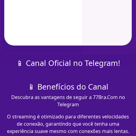
📱 Canal Oficial no Telegram!
📱 Benefícios do Canal
Descubra as vantagens de seguir a 77Bra.Com no
Telegram
O streaming é otimizado para diferentes velocidades
de conexão, garantindo que você tenha uma
experiência suave mesmo com conexões mais lentas.