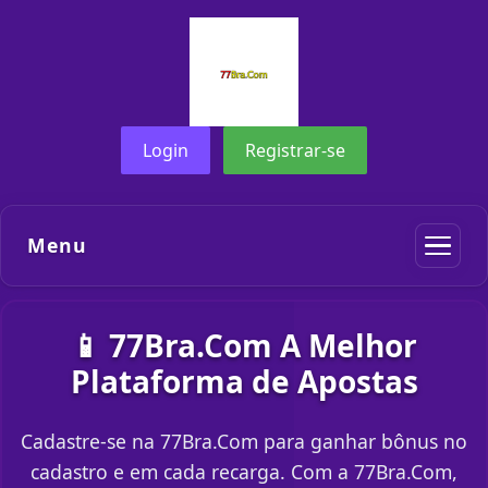
Login
Registrar-se
Menu
📱 77Bra.Com A Melhor
Plataforma de Apostas
Cadastre-se na 77Bra.Com para ganhar bônus no
cadastro e em cada recarga. Com a 77Bra.Com,