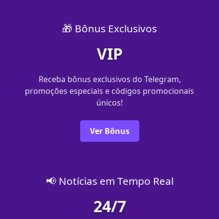
🎁 Bônus Exclusivos
VIP
Receba bônus exclusivos do Telegram,
promoções especiais e códigos promocionais
únicos!
Ver Bônus
📢 Notícias em Tempo Real
24/7