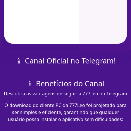
📱 Canal Oficial no Telegram!
📱 Benefícios do Canal
Descubra as vantagens de seguir a 777Leo no Telegram
O download do cliente PC da 777Leo foi projetado para
ser simples e eficiente, garantindo que qualquer
usuário possa instalar o aplicativo sem dificuldades: