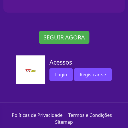
SEGUIR AGORA
Acessos
Login
Registrar-se
Políticas de Privacidade
Termos e Condições
Sitemap