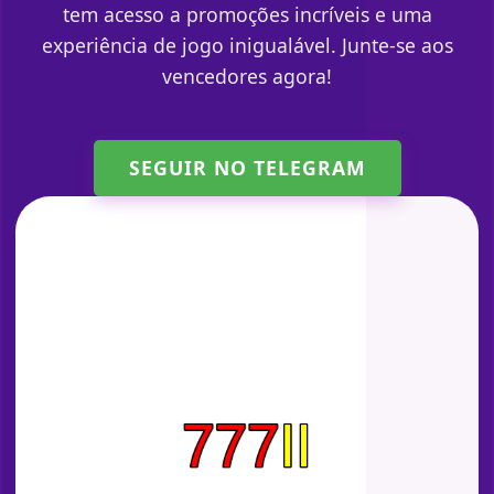
tem acesso a promoções incríveis e uma
experiência de jogo inigualável. Junte-se aos
vencedores agora!
SEGUIR NO TELEGRAM