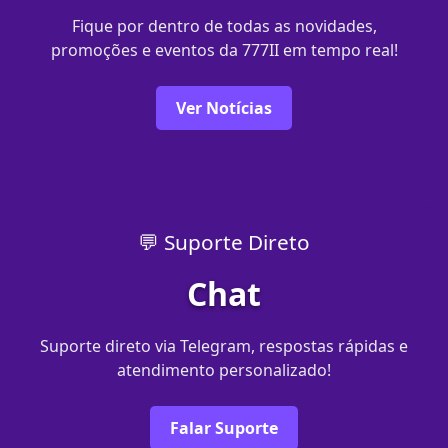
Fique por dentro de todas as novidades,
promoções e eventos da 777II em tempo real!
Ver Notícias
💬 Suporte Direto
Chat
Suporte direto via Telegram, respostas rápidas e
atendimento personalizado!
Falar Suporte