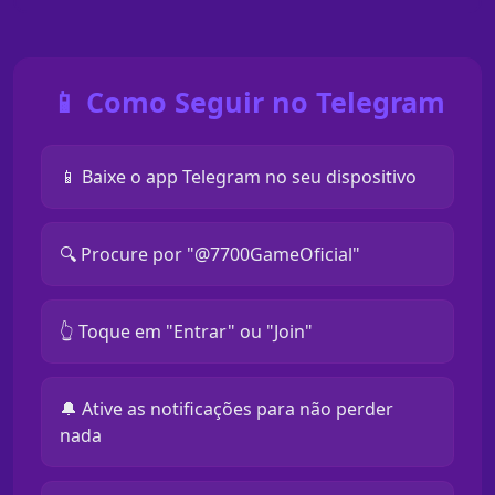
📱 Como Seguir no Telegram
📱 Baixe o app Telegram no seu dispositivo
🔍 Procure por "@7700GameOficial"
👆 Toque em "Entrar" ou "Join"
🔔 Ative as notificações para não perder
nada