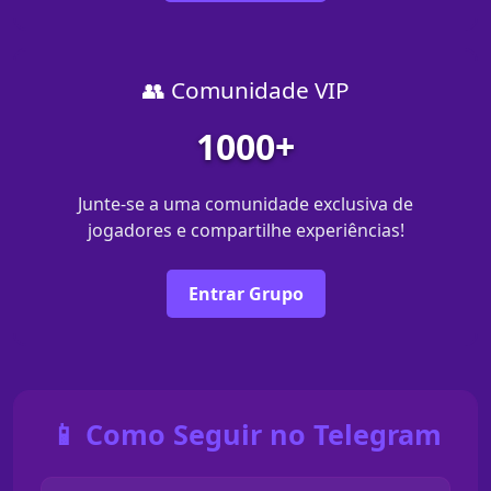
👥 Comunidade VIP
1000+
Junte-se a uma comunidade exclusiva de
jogadores e compartilhe experiências!
Entrar Grupo
📱 Como Seguir no Telegram