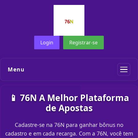
Login
Registrar-se
Menu
📱 76N A Melhor Plataforma
de Apostas
Cadastre-se na 76N para ganhar bônus no
cadastro e em cada recarga. Com a 76N, você tem