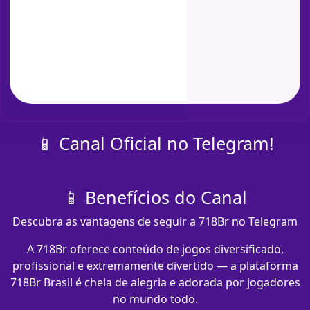
📱 Canal Oficial no Telegram!
📱 Benefícios do Canal
Descubra as vantagens de seguir a 718Br no Telegram
A 718Br oferece conteúdo de jogos diversificado,
profissional e extremamente divertido — a plataforma
718Br Brasil é cheia de alegria e adorada por jogadores
no mundo todo.