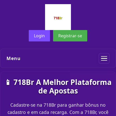
Login
Registrar-se
Menu
📱 718Br A Melhor Plataforma
de Apostas
Cadastre-se na 718Br para ganhar bônus no
cadastro e em cada recarga. Com a 718Br, você