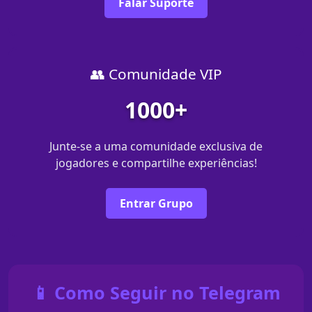
Falar Suporte
👥 Comunidade VIP
1000+
Junte-se a uma comunidade exclusiva de
jogadores e compartilhe experiências!
Entrar Grupo
📱 Como Seguir no Telegram