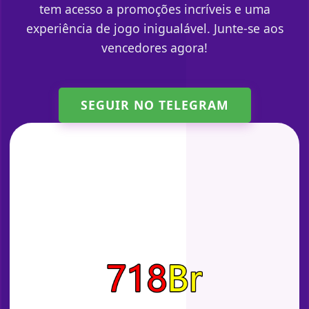
tem acesso a promoções incríveis e uma
experiência de jogo inigualável. Junte-se aos
vencedores agora!
SEGUIR NO TELEGRAM