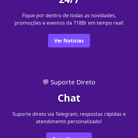
Fique por dentro de todas as novidades,
promoções e eventos da 718Br em tempo real!
Ver Notícias
💬 Suporte Direto
Chat
Suporte direto via Telegram, respostas rápidas e
atendimento personalizado!