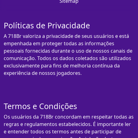
Sitemap
Políticas de Privacidade
A 718Br valoriza a privacidade de seus usuários e está
empenhada em proteger todas as informações
pessoais fornecidas durante o uso de nossos canais de
comunicação. Todos os dados coletados são utilizados
exclusivamente para fins de melhoria contínua da
experiência de nossos jogadores.
Termos e Condições
Os usuários da 718Br concordam em respeitar todas as
regras e regulamentos estabelecidos. É importante ler
e entender todos os termos antes de participar de