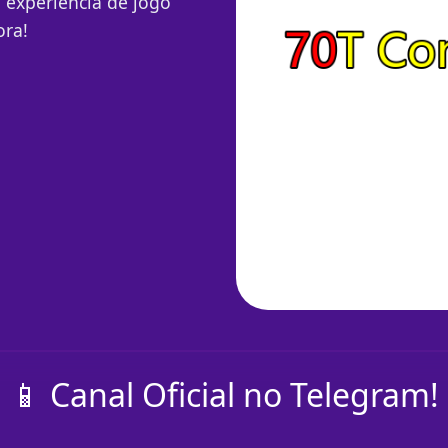
 experiência de jogo
ora!
📱 Canal Oficial no Telegram!