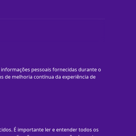
 informações pessoais fornecidas durante o
ns de melhoria contínua da experiência de
dos. É importante ler e entender todos os