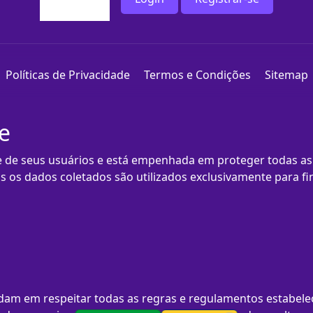
Políticas de Privacidade
Termos e Condições
Sitemap
de
de de seus usuários e está empenhada em proteger todas as
 os dados coletados são utilizados exclusivamente para fi
am em respeitar todas as regras e regulamentos estabeleci