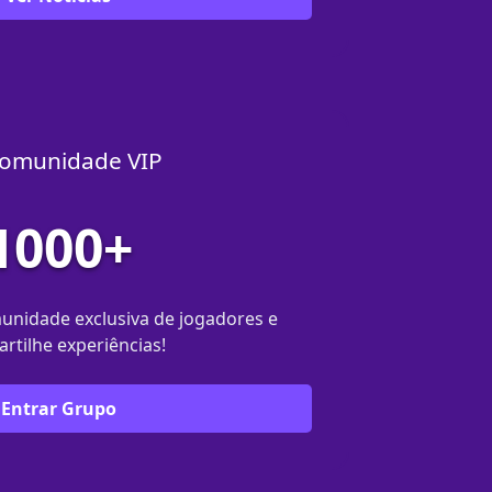
Comunidade VIP
1000+
unidade exclusiva de jogadores e
rtilhe experiências!
Entrar Grupo