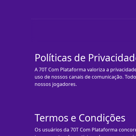
Políticas de Privacida
A 70T Com Plataforma valoriza a privacida
uso de nossos canais de comunicação. Todos
nossos jogadores.
Termos e Condições
Os usuários da 70T Com Plataforma concord