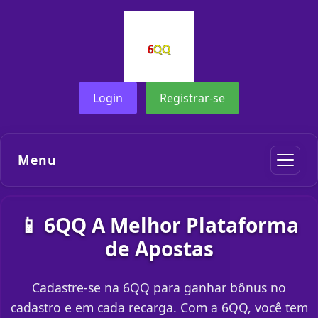
Login
Registrar-se
Menu
📱 6QQ A Melhor Plataforma
de Apostas
Cadastre-se na 6QQ para ganhar bônus no
cadastro e em cada recarga. Com a 6QQ, você tem