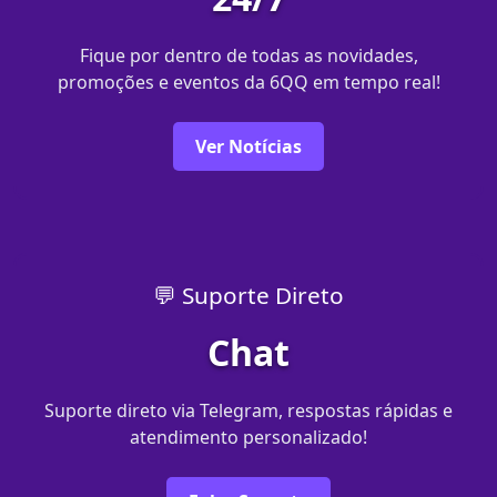
Fique por dentro de todas as novidades,
promoções e eventos da 6QQ em tempo real!
Ver Notícias
💬 Suporte Direto
Chat
Suporte direto via Telegram, respostas rápidas e
atendimento personalizado!