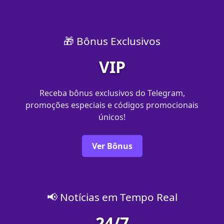
🎁 Bônus Exclusivos
VIP
Receba bônus exclusivos do Telegram,
promoções especiais e códigos promocionais
únicos!
Ver Bônus
📢 Notícias em Tempo Real
24/7