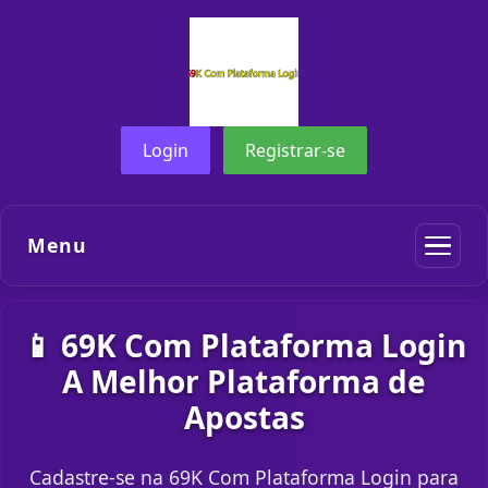
Login
Registrar-se
Menu
📱 69K Com Plataforma Login
A Melhor Plataforma de
Apostas
Cadastre-se na 69K Com Plataforma Login para