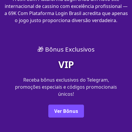
internacional de cassino com excelência profissional —
a 69K Com Plataforma Login Brasil acredita que apenas
o jogo justo proporciona diversão verdadeira.
🎁 Bônus Exclusivos
VIP
Receba bônus exclusivos do Telegram,
promoções especiais e códigos promocionais
únicos!
Ver Bônus