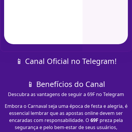
📱 Canal Oficial no Telegram!
📱 Benefícios do Canal
Descubra as vantagens de seguir a 69F no Telegram
Embora o Carnaval seja uma época de festa e alegria, é
essencial lembrar que as apostas online devem ser
encaradas com responsabilidade. O
69F
preza pela
segurança e pelo bem-estar de seus usuários,