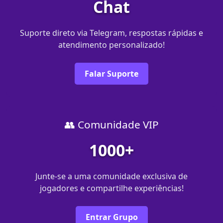
Chat
Suporte direto via Telegram, respostas rápidas e
atendimento personalizado!
Falar Suporte
👥 Comunidade VIP
1000+
Junte-se a uma comunidade exclusiva de
jogadores e compartilhe experiências!
Entrar Grupo