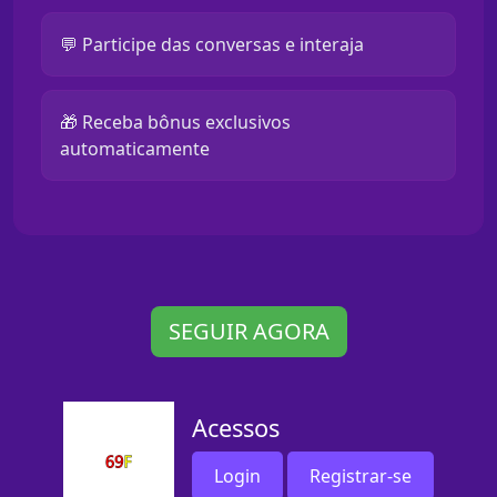
💬 Participe das conversas e interaja
🎁 Receba bônus exclusivos
automaticamente
SEGUIR AGORA
Acessos
Login
Registrar-se