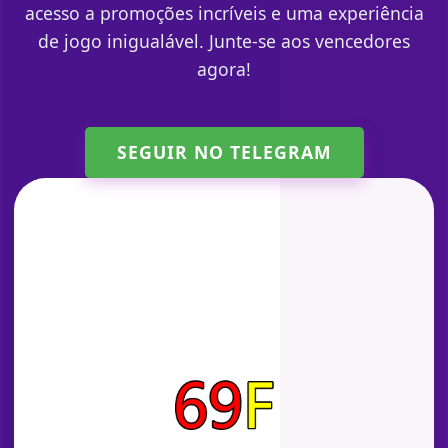
acesso a promoções incríveis e uma experiência
de jogo inigualável. Junte-se aos vencedores
agora!
SEGUIR NO TELEGRAM