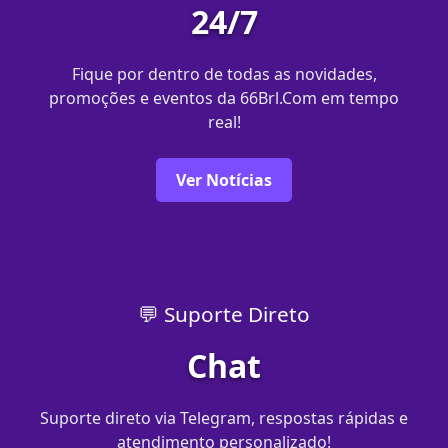
24/7
Fique por dentro de todas as novidades,
promoções e eventos da 66Brl.Com em tempo
real!
Ver Notícias
💬 Suporte Direto
Chat
Suporte direto via Telegram, respostas rápidas e
atendimento personalizado!