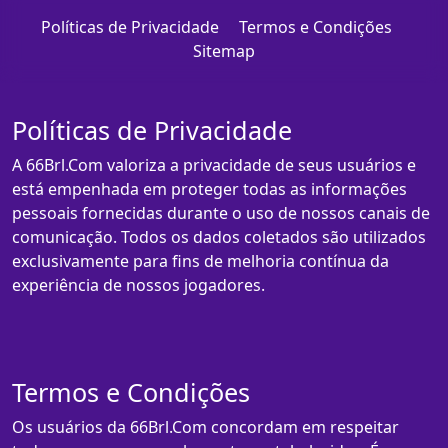
Políticas de Privacidade
Termos e Condições
Sitemap
Políticas de Privacidade
A 66Brl.Com valoriza a privacidade de seus usuários e
está empenhada em proteger todas as informações
pessoais fornecidas durante o uso de nossos canais de
comunicação. Todos os dados coletados são utilizados
exclusivamente para fins de melhoria contínua da
experiência de nossos jogadores.
Termos e Condições
Os usuários da 66Brl.Com concordam em respeitar