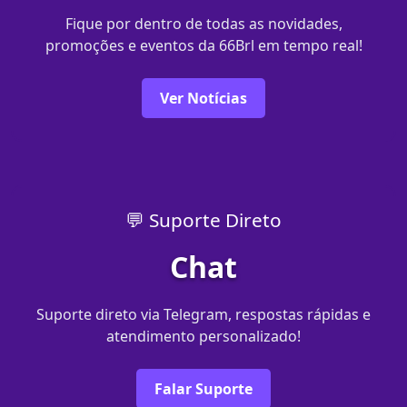
Fique por dentro de todas as novidades,
promoções e eventos da 66Brl em tempo real!
Ver Notícias
💬 Suporte Direto
Chat
Suporte direto via Telegram, respostas rápidas e
atendimento personalizado!
Falar Suporte