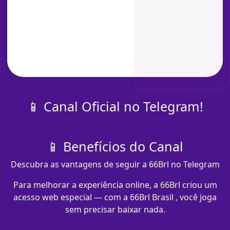
📱 Canal Oficial no Telegram!
📱 Benefícios do Canal
Descubra as vantagens de seguir a 66Brl no Telegram
Para melhorar a experiência online, a 66Brl criou um
acesso web especial — com a 66Brl Brasil , você joga
sem precisar baixar nada.