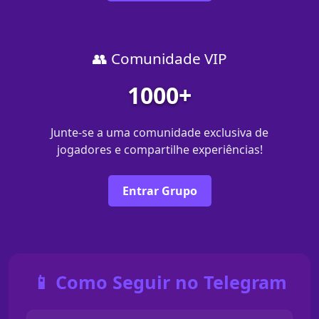
👥 Comunidade VIP
1000+
Junte-se a uma comunidade exclusiva de
jogadores e compartilhe experiências!
Entrar Grupo
📱 Como Seguir no Telegram