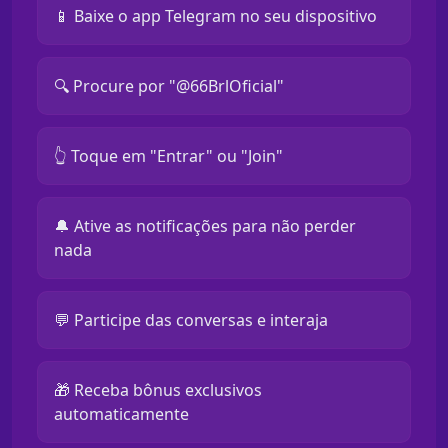
📱 Baixe o app Telegram no seu dispositivo
🔍 Procure por "@66BrlOficial"
👆 Toque em "Entrar" ou "Join"
🔔 Ative as notificações para não perder
nada
💬 Participe das conversas e interaja
🎁 Receba bônus exclusivos
automaticamente