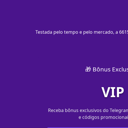
Testada pelo tempo e pelo mercado, a 661
🎁 Bônus Exclu
VIP
Receba bônus exclusivos do Telegra
e códigos promocionai