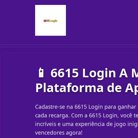
📱 6615 Login A 
Plataforma de A
Cadastre-se na 6615 Login para ganhar
cada recarga. Com a 6615 Login, você 
incríveis e uma experiência de jogo inig
vencedores agora!