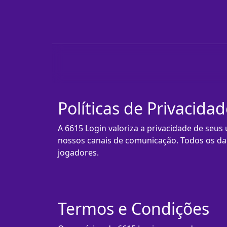
Políticas de Privacida
A 6615 Login valoriza a privacidade de seu
nossos canais de comunicação. Todos os dad
jogadores.
Termos e Condições