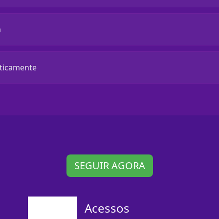
a
aticamente
SEGUIR AGORA
Acessos