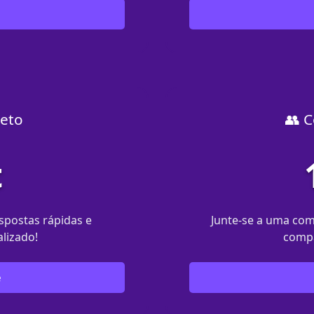
reto
👥 
t
espostas rápidas e
Junte-se a uma com
lizado!
compa
e