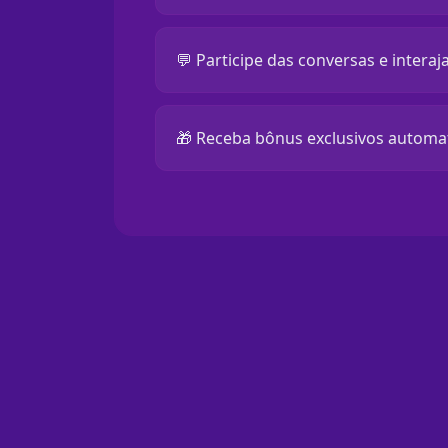
💬 Participe das conversas e interaj
🎁 Receba bônus exclusivos autom