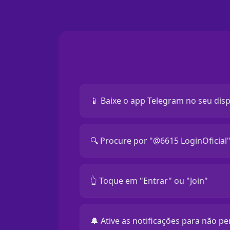
📱 Baixe o app Telegram no seu disp
🔍 Procure por "@6615 LoginOficial
👆 Toque em "Entrar" ou "Join"
🔔 Ative as notificações para não p