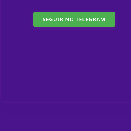
SEGUIR NO TELEGRAM