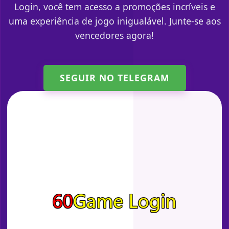
Login, você tem acesso a promoções incríveis e
uma experiência de jogo inigualável. Junte-se aos
vencedores agora!
SEGUIR NO TELEGRAM