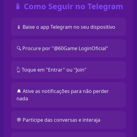
📱 Como Seguir no Telegram
📱 Baixe o app Telegram no seu dispositivo
🔍 Procure por "@60Game LoginOficial"
👆 Toque em "Entrar" ou "Join"
🔔 Ative as notificações para não perder
nada
💬 Participe das conversas e interaja