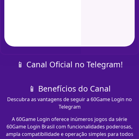
📱 Canal Oficial no Telegram!
📱 Benefícios do Canal
Descubra as vantagens de seguir a 60Game Login no
Telegram
A 60Game Login oferece inúmeros jogos da série
60Game Login Brasil com funcionalidades poderosas,
ampla compatibilidade e operação simples para todos