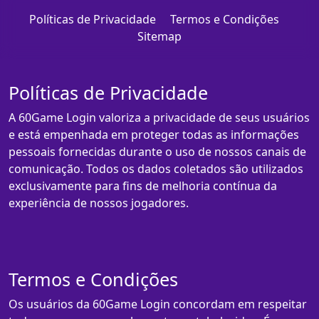
Políticas de Privacidade
Termos e Condições
Sitemap
Políticas de Privacidade
A 60Game Login valoriza a privacidade de seus usuários
e está empenhada em proteger todas as informações
pessoais fornecidas durante o uso de nossos canais de
comunicação. Todos os dados coletados são utilizados
exclusivamente para fins de melhoria contínua da
experiência de nossos jogadores.
Termos e Condições
Os usuários da 60Game Login concordam em respeitar