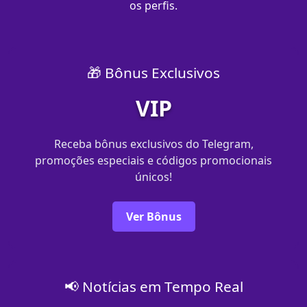
os perfis.
🎁 Bônus Exclusivos
VIP
Receba bônus exclusivos do Telegram,
promoções especiais e códigos promocionais
únicos!
Ver Bônus
📢 Notícias em Tempo Real