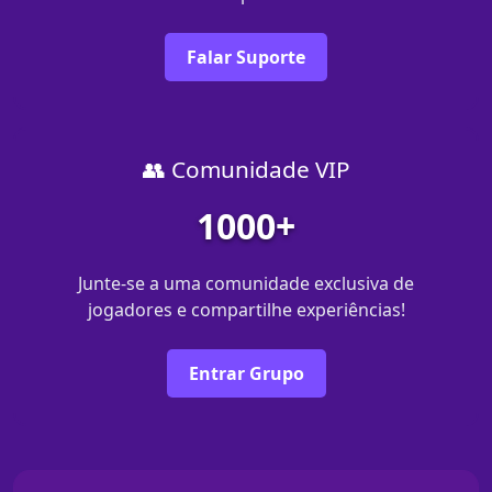
Falar Suporte
👥 Comunidade VIP
1000+
Junte-se a uma comunidade exclusiva de
jogadores e compartilhe experiências!
Entrar Grupo