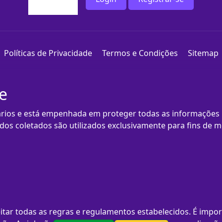
Políticas de Privacidade
Termos e Condições
Sitemap
de
suários e está empenhada em proteger todas as informações
os coletados são utilizados exclusivamente para fins de m
tar todas as regras e regulamentos estabelecidos. É impor