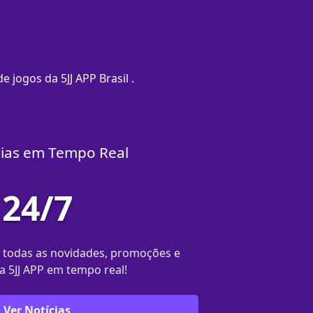
 jogos da 5JJ APP Brasil .
cias em Tempo Real
24/7
e todas as novidades, promoções e
a 5JJ APP em tempo real!
Ver Notícias