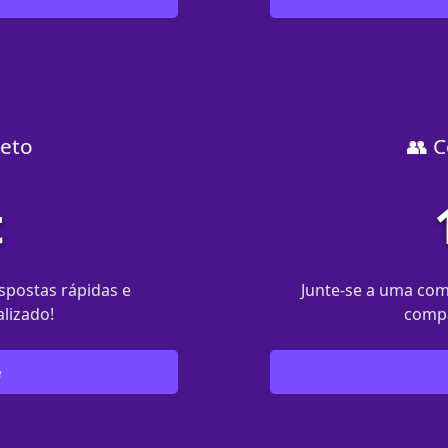
reto
👥 
t
espostas rápidas e
Junte-se a uma com
lizado!
compa
e