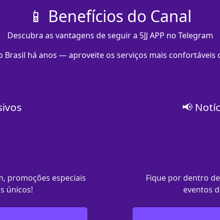
📱 Benefícios do Canal
Descubra as vantagens de seguir a 5JJ APP no Telegram
o Brasil há anos — aproveite os serviços mais confortáveis de
sivos
📢 Notí
m, promoções especiais
Fique por dentro d
s únicos!
eventos d