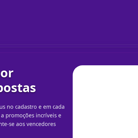
hor
postas
us no cadastro e em cada
 a promoções incríveis e
unte-se aos vencedores