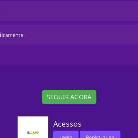
a
aticamente
SEGUIR AGORA
Acessos
Login
Registrar-se