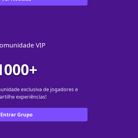
Comunidade VIP
1000+
unidade exclusiva de jogadores e
rtilhe experiências!
Entrar Grupo