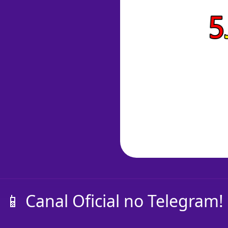
📱 Canal Oficial no Telegram!