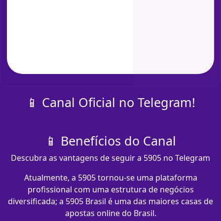
📱 Canal Oficial no Telegram!
📱 Benefícios do Canal
Descubra as vantagens de seguir a 5905 no Telegram
Atualmente, a 5905 tornou-se uma plataforma
profissional com uma estrutura de negócios
diversificada; a 5905 Brasil é uma das maiores casas de
apostas online do Brasil.