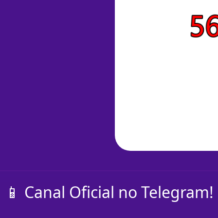
📱 Canal Oficial no Telegram!