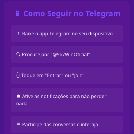
📱 Como Seguir no Telegram
📱 Baixe o app Telegram no seu dispositivo
🔍 Procure por "@567WinOficial"
👆 Toque em "Entrar" ou "Join"
🔔 Ative as notificações para não perder
nada
💬 Participe das conversas e interaja