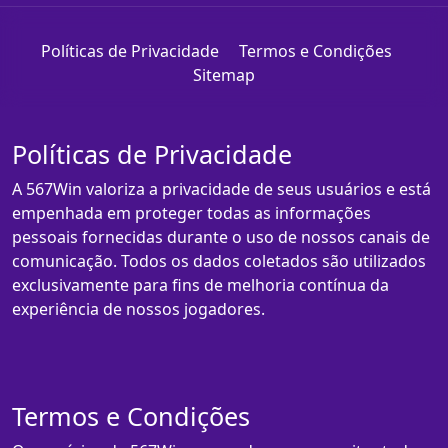
Políticas de Privacidade
Termos e Condições
Sitemap
Políticas de Privacidade
A 567Win valoriza a privacidade de seus usuários e está
empenhada em proteger todas as informações
pessoais fornecidas durante o uso de nossos canais de
comunicação. Todos os dados coletados são utilizados
exclusivamente para fins de melhoria contínua da
experiência de nossos jogadores.
Termos e Condições