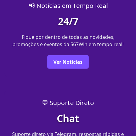
📢 Notícias em Tempo Real
24/7
Fique por dentro de todas as novidades,
promoções e eventos da 567Win em tempo real!
Ver Notícias
💬 Suporte Direto
Chat
Suporte direto via Telegram, respostas rápidas e