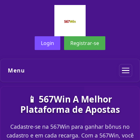
Login
Registrar-se
Menu
📱 567Win A Melhor
Plataforma de Apostas
Cadastre-se na 567Win para ganhar bônus no
cadastro e em cada recarga. Com a 567Win, você