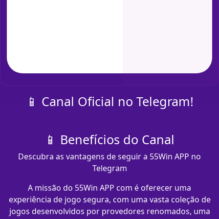
📱 Canal Oficial no Telegram!
📱 Benefícios do Canal
Descubra as vantagens de seguir a 55Win APP no
Telegram
A missão do 55Win APP com​ é oferecer uma
experiência de jogo segura, com uma vasta coleção de
jogos desenvolvidos por provedores renomados, uma