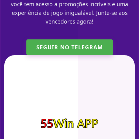
você tem acesso a promoções incríveis e uma
experiência de jogo inigualável. Junte-se aos
vencedores agora!
SEGUIR NO TELEGRAM