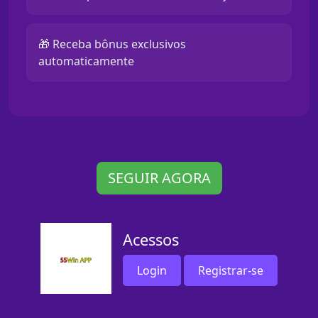
🎁 Receba bônus exclusivos
automaticamente
SEGUIR AGORA
Acessos
Login
Registrar-se