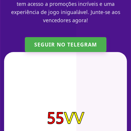
tem acesso a promoções incríveis e uma
experiência de jogo inigualável. Junte-se aos
vencedores agora!
SEGUIR NO TELEGRAM