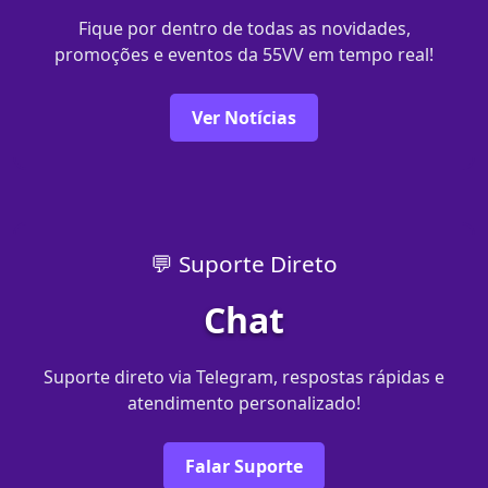
Fique por dentro de todas as novidades,
promoções e eventos da 55VV em tempo real!
Ver Notícias
💬 Suporte Direto
Chat
Suporte direto via Telegram, respostas rápidas e
atendimento personalizado!
Falar Suporte