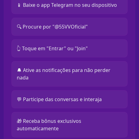
📱 Baixe o app Telegram no seu dispositivo
🔍 Procure por "@55VVOficial"
👆 Toque em "Entrar" ou "Join"
🔔 Ative as notificações para não perder
nada
💬 Participe das conversas e interaja
🎁 Receba bônus exclusivos
automaticamente