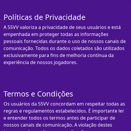
Políticas de Privacidade
A 55VV valoriza a privacidade de seus usuários e está
empenhada em proteger todas as informações
pessoais fornecidas durante o uso de nossos canais de
comunicação. Todos os dados coletados são utilizados
exclusivamente para fins de melhoria contínua da
experiência de nossos jogadores.
Termos e Condições
Os usuários da 55VV concordam em respeitar todas as
regras e regulamentos estabelecidos. É importante ler
e entender todos os termos antes de participar de
nossos canais de comunicação. A violação destes