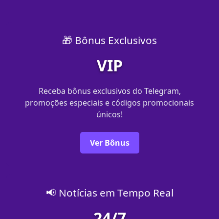
🎁 Bônus Exclusivos
VIP
Receba bônus exclusivos do Telegram,
promoções especiais e códigos promocionais
únicos!
Ver Bônus
📢 Notícias em Tempo Real
24/7