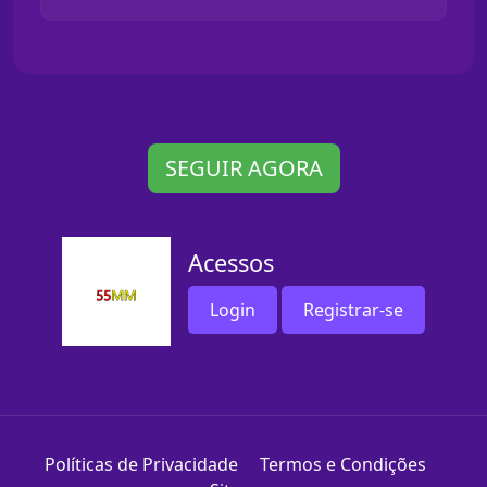
SEGUIR AGORA
Acessos
Login
Registrar-se
Políticas de Privacidade
Termos e Condições