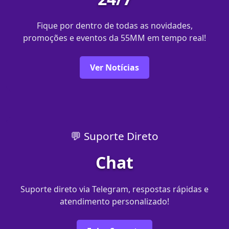
Fique por dentro de todas as novidades,
promoções e eventos da 55MM em tempo real!
Ver Notícias
💬 Suporte Direto
Chat
Suporte direto via Telegram, respostas rápidas e
atendimento personalizado!