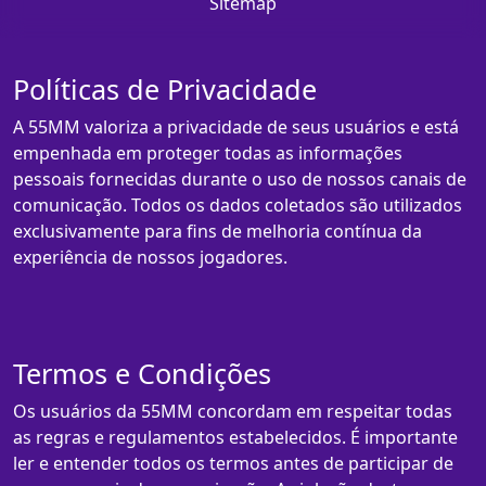
Sitemap
Políticas de Privacidade
A 55MM valoriza a privacidade de seus usuários e está
empenhada em proteger todas as informações
pessoais fornecidas durante o uso de nossos canais de
comunicação. Todos os dados coletados são utilizados
exclusivamente para fins de melhoria contínua da
experiência de nossos jogadores.
Termos e Condições
Os usuários da 55MM concordam em respeitar todas
as regras e regulamentos estabelecidos. É importante
ler e entender todos os termos antes de participar de