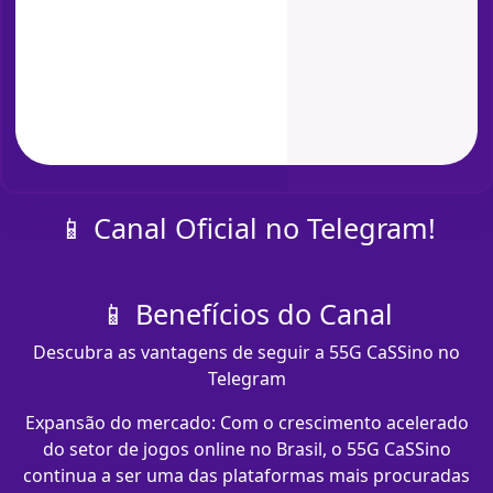
📱 Canal Oficial no Telegram!
📱 Benefícios do Canal
Descubra as vantagens de seguir a 55G CaSSino no
Telegram
Expansão do mercado: Com o crescimento acelerado
do setor de jogos online no Brasil, o 55G CaSSino
continua a ser uma das plataformas mais procuradas