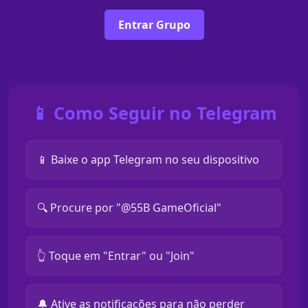
Entrar Grupo
📱 Como Seguir no Telegram
📱 Baixe o app Telegram no seu dispositivo
🔍 Procure por "@55B GameOficial"
👆 Toque em "Entrar" ou "Join"
🔔 Ative as notificações para não perder