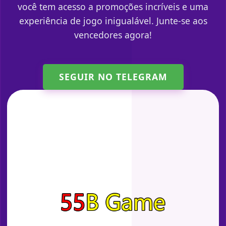
você tem acesso a promoções incríveis e uma
experiência de jogo inigualável. Junte-se aos
vencedores agora!
SEGUIR NO TELEGRAM