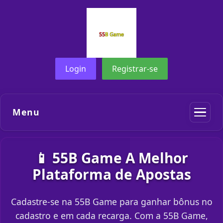
Login
Registrar-se
Menu
📱 55B Game A Melhor
Plataforma de Apostas
Cadastre-se na 55B Game para ganhar bônus no
cadastro e em cada recarga. Com a 55B Game,