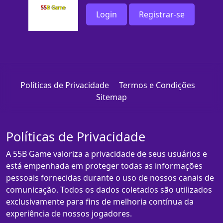
Login
Registrar-se
Políticas de Privacidade
Termos e Condições
Sitemap
Políticas de Privacidade
A 55B Game valoriza a privacidade de seus usuários e
está empenhada em proteger todas as informações
pessoais fornecidas durante o uso de nossos canais de
comunicação. Todos os dados coletados são utilizados
exclusivamente para fins de melhoria contínua da
experiência de nossos jogadores.