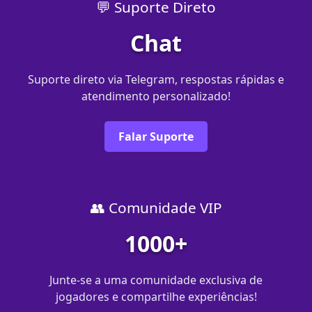
💬 Suporte Direto
Chat
Suporte direto via Telegram, respostas rápidas e
atendimento personalizado!
Falar Suporte
👥 Comunidade VIP
1000+
Junte-se a uma comunidade exclusiva de
jogadores e compartilhe experiências!