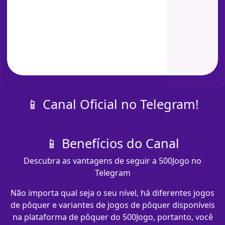
📱 Canal Oficial no Telegram!
📱 Benefícios do Canal
Descubra as vantagens de seguir a 500Jogo no
Telegram
Não importa qual seja o seu nível, há diferentes jogos
de pôquer e variantes de jogos de pôquer disponíveis
na plataforma de pôquer do 500Jogo, portanto, você