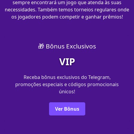
sempre encontrará um jogo que atenda às suas
necessidades. Também temos torneios regulares onde
os jogadores podem competir e ganhar prêmios!
🎁 Bônus Exclusivos
VIP
Receba bônus exclusivos do Telegram,
promoções especiais e códigos promocionais
únicos!
Ver Bônus