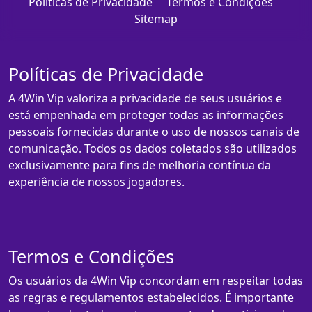
Políticas de Privacidade
Termos e Condições
Sitemap
Políticas de Privacidade
A 4Win Vip valoriza a privacidade de seus usuários e
está empenhada em proteger todas as informações
pessoais fornecidas durante o uso de nossos canais de
comunicação. Todos os dados coletados são utilizados
exclusivamente para fins de melhoria contínua da
experiência de nossos jogadores.
Termos e Condições
Os usuários da 4Win Vip concordam em respeitar todas
as regras e regulamentos estabelecidos. É importante