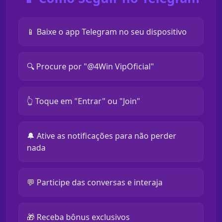
📱 Baixe o app Telegram no seu dispositivo
🔍 Procure por "@4Win VipOficial"
👆 Toque em "Entrar" ou "Join"
🔔 Ative as notificações para não perder
nada
💬 Participe das conversas e interaja
🎁 Receba bônus exclusivos