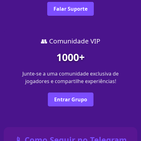
Falar Suporte
👥 Comunidade VIP
1000+
Junte-se a uma comunidade exclusiva de
jogadores e compartilhe experiências!
Entrar Grupo
📱 Como Seguir no Telegram