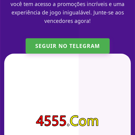
você tem acesso a promoções incríveis e uma
experiência de jogo inigualável. Junte-se aos
vencedores agora!
SEGUIR NO TELEGRAM