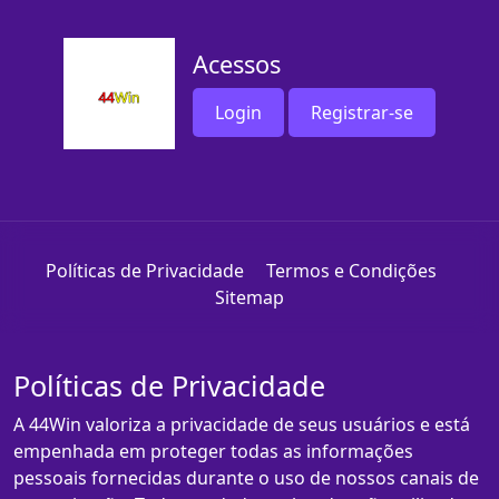
Acessos
Login
Registrar-se
Políticas de Privacidade
Termos e Condições
Sitemap
Políticas de Privacidade
A 44Win valoriza a privacidade de seus usuários e está
empenhada em proteger todas as informações
pessoais fornecidas durante o uso de nossos canais de