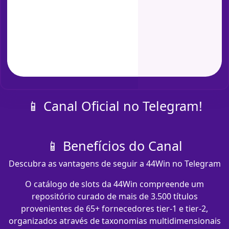
📱 Canal Oficial no Telegram!
📱 Benefícios do Canal
Descubra as vantagens de seguir a 44Win no Telegram
O catálogo de slots da 44Win compreende um
repositório curado de mais de 3.500 títulos
provenientes de 65+ fornecedores tier-1 e tier-2,
organizados através de taxonomias multidimensionais