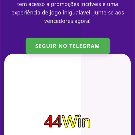
tem acesso a promoções incríveis e uma
experiência de jogo inigualável. Junte-se aos
vencedores agora!
SEGUIR NO TELEGRAM