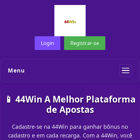
Login
Registrar-se
Menu
📱 44Win A Melhor Plataforma
de Apostas
Cadastre-se na 44Win para ganhar bônus no
cadastro e em cada recarga. Com a 44Win, você