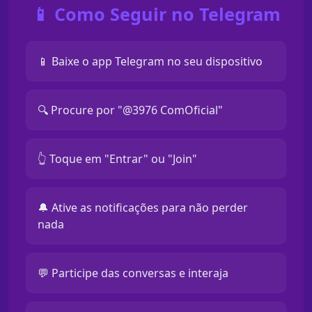
📱 Como Seguir no Telegram
📱 Baixe o app Telegram no seu dispositivo
🔍 Procure por "@3976 ComOficial"
👆 Toque em "Entrar" ou "Join"
🔔 Ative as notificações para não perder
nada
💬 Participe das conversas e interaja