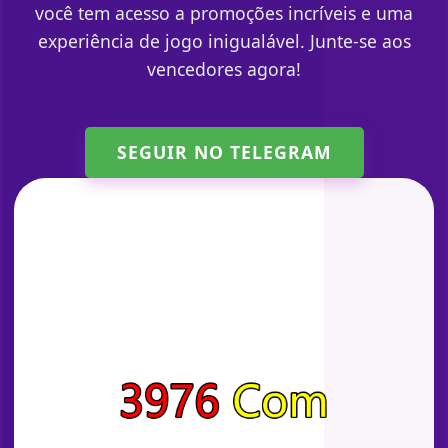
você tem acesso a promoções incríveis e uma
experiência de jogo inigualável. Junte-se aos
vencedores agora!
SEGUIR NO TELEGRAM