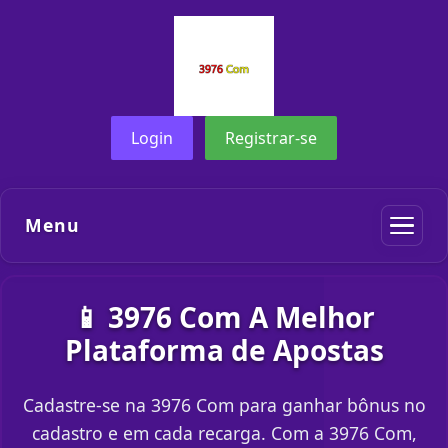
Login
Registrar-se
Menu
📱 3976 Com A Melhor
Plataforma de Apostas
Cadastre-se na 3976 Com para ganhar bônus no
cadastro e em cada recarga. Com a 3976 Com,