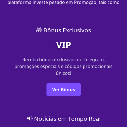
plataforma investe pesado em Promoção, tais como
🎁 Bônus Exclusivos
VIP
Receba bônus exclusivos do Telegram,
promoções especiais e códigos promocionais
únicos!
Ver Bônus
📢 Notícias em Tempo Real