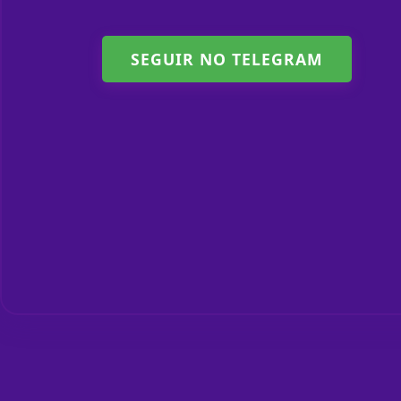
SEGUIR NO TELEGRAM