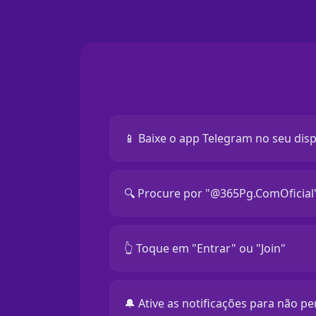
📱 Baixe o app Telegram no seu disp
🔍 Procure por "@365Pg.ComOficial
👆 Toque em "Entrar" ou "Join"
🔔 Ative as notificações para não p