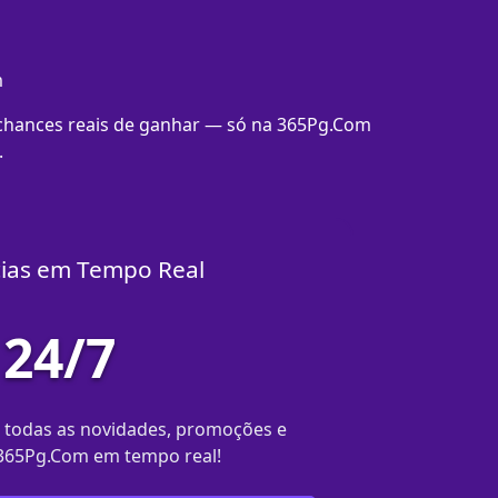
m
 chances reais de ganhar — só na 365Pg.Com
.
cias em Tempo Real
24/7
e todas as novidades, promoções e
365Pg.Com em tempo real!