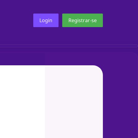
Login
Registrar-se