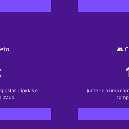
reto
👥 
t
espostas rápidas e
Junte-se a uma com
lizado!
compa
e