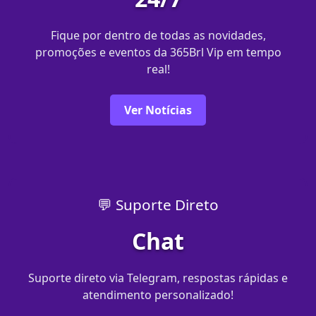
Fique por dentro de todas as novidades,
promoções e eventos da 365Brl Vip em tempo
real!
Ver Notícias
💬 Suporte Direto
Chat
Suporte direto via Telegram, respostas rápidas e
atendimento personalizado!