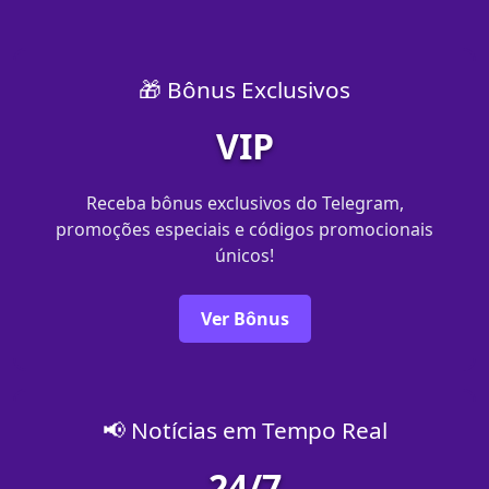
🎁 Bônus Exclusivos
VIP
Receba bônus exclusivos do Telegram,
promoções especiais e códigos promocionais
únicos!
Ver Bônus
📢 Notícias em Tempo Real
24/7