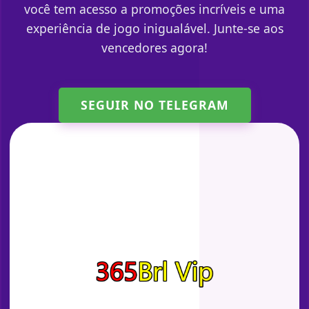
você tem acesso a promoções incríveis e uma
experiência de jogo inigualável. Junte-se aos
vencedores agora!
SEGUIR NO TELEGRAM