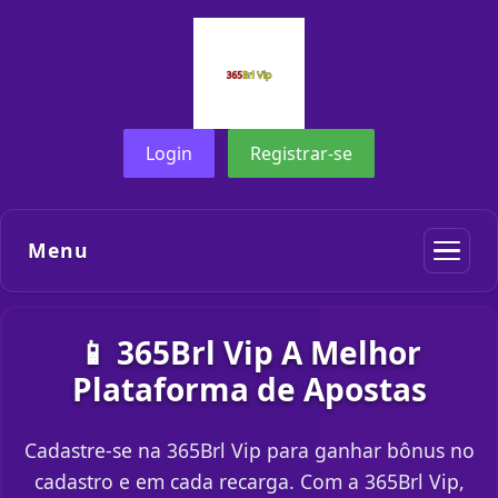
Login
Registrar-se
Menu
📱 365Brl Vip A Melhor
Plataforma de Apostas
Cadastre-se na 365Brl Vip para ganhar bônus no
cadastro e em cada recarga. Com a 365Brl Vip,