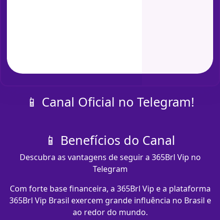
📱 Canal Oficial no Telegram!
📱 Benefícios do Canal
Descubra as vantagens de seguir a 365Brl Vip no
Telegram
Com forte base financeira, a 365Brl Vip e a plataforma
365Brl Vip Brasil exercem grande influência no Brasil e
ao redor do mundo.