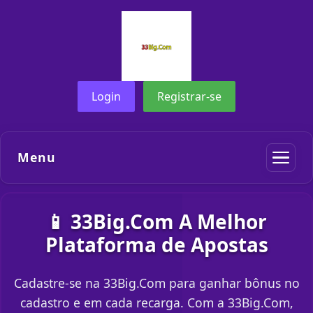
Login
Registrar-se
Menu
📱 33Big.Com A Melhor
Plataforma de Apostas
Cadastre-se na 33Big.Com para ganhar bônus no
cadastro e em cada recarga. Com a 33Big.Com,