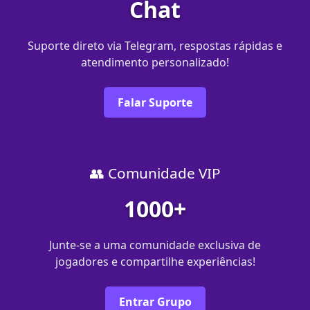
Chat
Suporte direto via Telegram, respostas rápidas e
atendimento personalizado!
Falar Suporte
👥 Comunidade VIP
1000+
Junte-se a uma comunidade exclusiva de
jogadores e compartilhe experiências!
Entrar Grupo