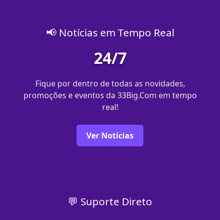
📢 Notícias em Tempo Real
24/7
Fique por dentro de todas as novidades,
promoções e eventos da 33Big.Com em tempo
real!
Ver Notícias
💬 Suporte Direto