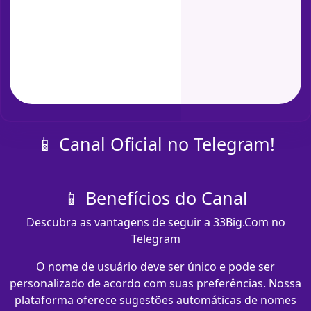
📱 Canal Oficial no Telegram!
📱 Benefícios do Canal
Descubra as vantagens de seguir a 33Big.Com no
Telegram
O nome de usuário deve ser único e pode ser
personalizado de acordo com suas preferências. Nossa
plataforma oferece sugestões automáticas de nomes