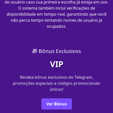
de usuário caso sua primeira escolha já esteja em uso.
O sistema também inclui verificações de
disponibilidade em tempo real, garantindo que você
não perca tempo tentando nomes de usuário já
ocupados.
🎁 Bônus Exclusivos
VIP
Receba bônus exclusivos do Telegram,
promoções especiais e códigos promocionais
únicos!
Ver Bônus