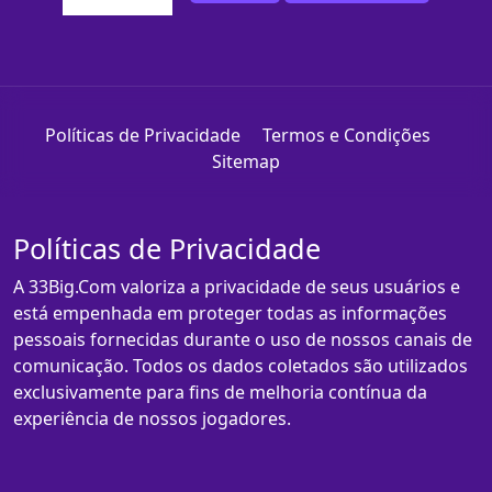
Políticas de Privacidade
Termos e Condições
Sitemap
Políticas de Privacidade
A 33Big.Com valoriza a privacidade de seus usuários e
está empenhada em proteger todas as informações
pessoais fornecidas durante o uso de nossos canais de
comunicação. Todos os dados coletados são utilizados
exclusivamente para fins de melhoria contínua da
experiência de nossos jogadores.