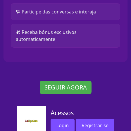
💬 Participe das conversas e interaja
🎁 Receba bônus exclusivos
automaticamente
SEGUIR AGORA
Acessos
Login
Registrar-se