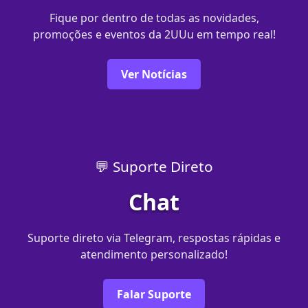
Fique por dentro de todas as novidades,
promoções e eventos da 2UUu em tempo real!
Ver Notícias
💬 Suporte Direto
Chat
Suporte direto via Telegram, respostas rápidas e
atendimento personalizado!
Falar Suporte