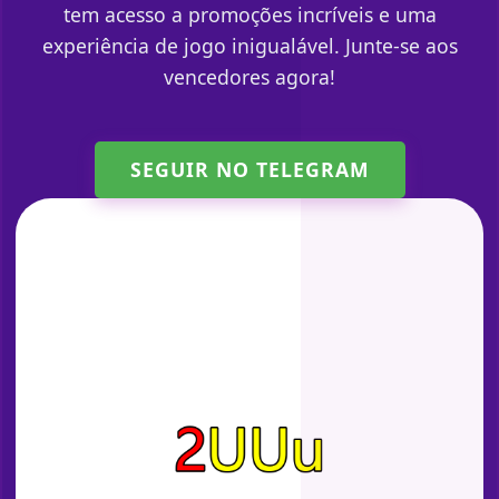
tem acesso a promoções incríveis e uma
experiência de jogo inigualável. Junte-se aos
vencedores agora!
SEGUIR NO TELEGRAM