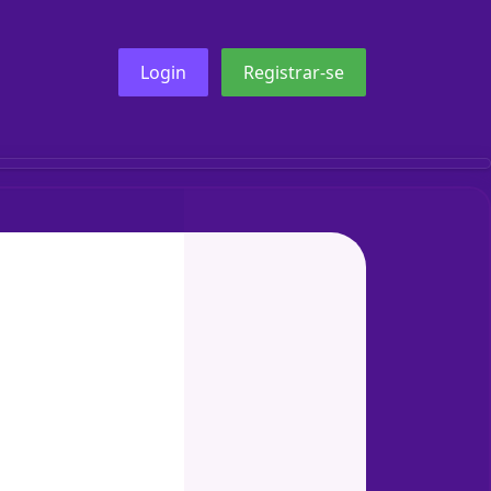
Login
Registrar-se