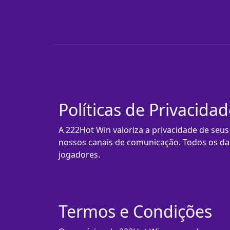
Políticas de Privacida
A 222Hot Win valoriza a privacidade de seu
nossos canais de comunicação. Todos os dad
jogadores.
Termos e Condições