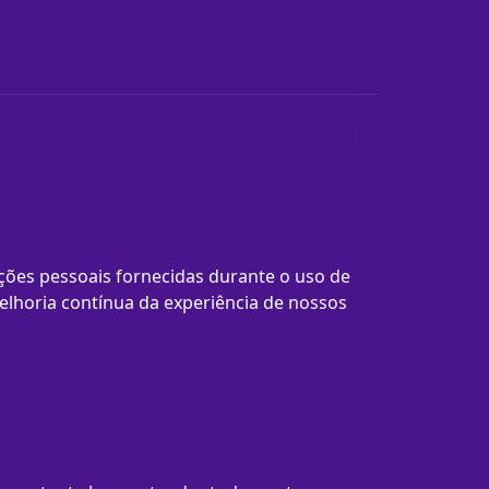
ções pessoais fornecidas durante o uso de
elhoria contínua da experiência de nossos