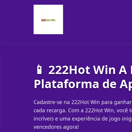
📱 222Hot Win A
Plataforma de A
Cadastre-se na 222Hot Win para ganhar
cada recarga. Com a 222Hot Win, você 
incríveis e uma experiência de jogo inig
vencedores agora!