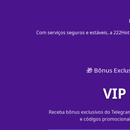
Com serviços seguros e estáveis, a 222Hot
🎁 Bônus Exclu
VIP
Receba bônus exclusivos do Telegra
e códigos promocionai