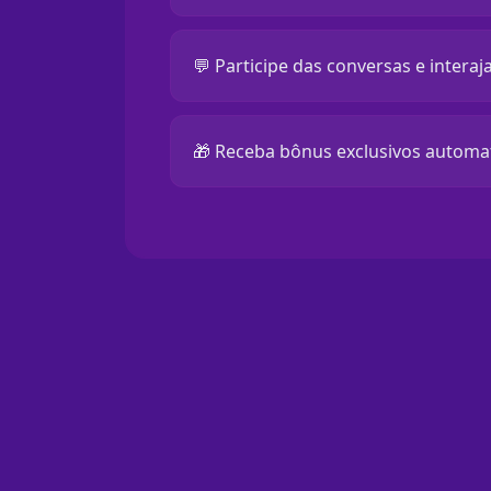
💬 Participe das conversas e interaj
🎁 Receba bônus exclusivos autom