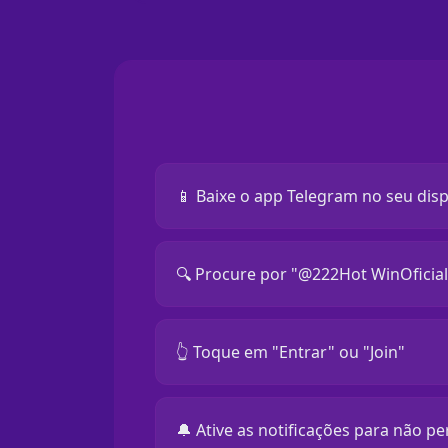
📱 Baixe o app Telegram no seu disp
🔍 Procure por "@222Hot WinOficial
👆 Toque em "Entrar" ou "Join"
🔔 Ative as notificações para não p