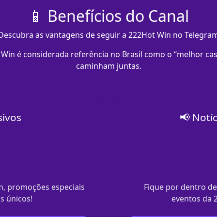
📱 Benefícios do Canal
Descubra as vantagens de seguir a 222Hot Win no Telegra
 Win é considerada referência no Brasil como o “melhor ca
caminham juntas.
sivos
📢 Notí
m, promoções especiais
Fique por dentro d
s únicos!
eventos da 