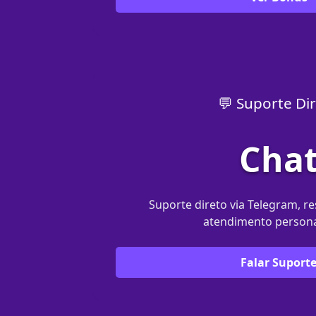
💬 Suporte Di
Cha
Suporte direto via Telegram, r
atendimento persona
Falar Suport