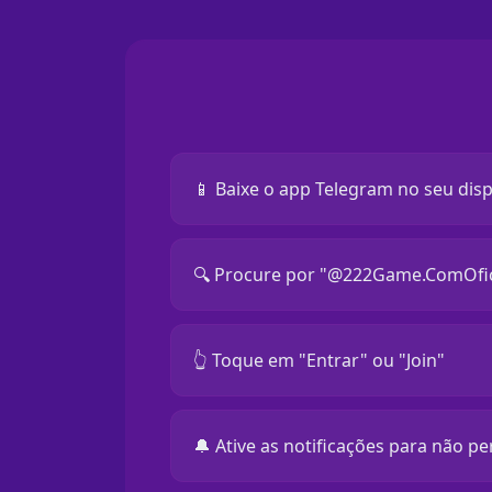
📱 Baixe o app Telegram no seu disp
🔍 Procure por "@222Game.ComOfic
👆 Toque em "Entrar" ou "Join"
🔔 Ative as notificações para não p