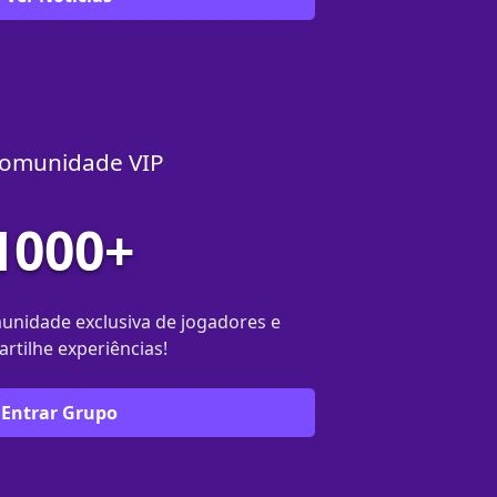
Comunidade VIP
1000+
unidade exclusiva de jogadores e
rtilhe experiências!
Entrar Grupo