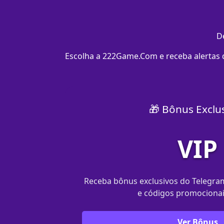
D
Escolha a 222Game.Com e receba alertas d
🎁 Bônus Exclu
VIP
Receba bônus exclusivos do Telegra
e códigos promocionai
Ver Bônus