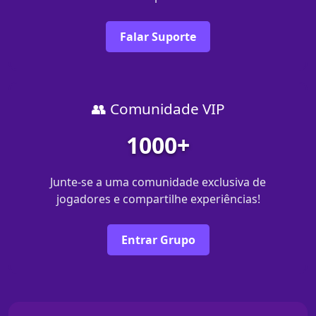
Falar Suporte
👥 Comunidade VIP
1000+
Junte-se a uma comunidade exclusiva de
jogadores e compartilhe experiências!
Entrar Grupo