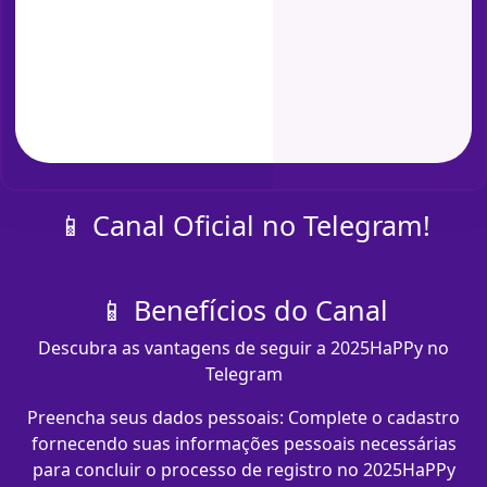
📱 Canal Oficial no Telegram!
📱 Benefícios do Canal
Descubra as vantagens de seguir a 2025HaPPy no
Telegram
Preencha seus dados pessoais: Complete o cadastro
fornecendo suas informações pessoais necessárias
para concluir o processo de registro no 2025HaPPy