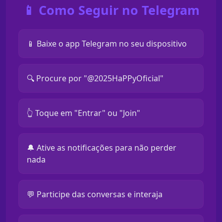
📱 Como Seguir no Telegram
📱 Baixe o app Telegram no seu dispositivo
🔍 Procure por "@2025HaPPyOficial"
👆 Toque em "Entrar" ou "Join"
🔔 Ative as notificações para não perder
nada
💬 Participe das conversas e interaja