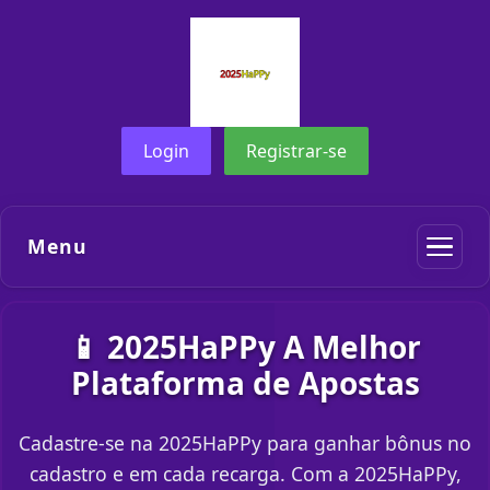
Login
Registrar-se
Menu
📱 2025HaPPy A Melhor
Plataforma de Apostas
Cadastre-se na 2025HaPPy para ganhar bônus no
cadastro e em cada recarga. Com a 2025HaPPy,