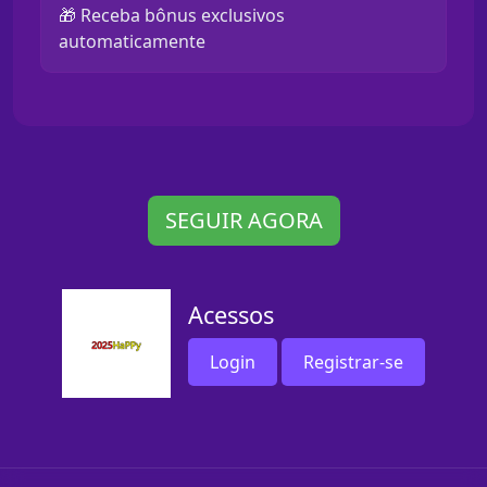
🎁 Receba bônus exclusivos
automaticamente
SEGUIR AGORA
Acessos
Login
Registrar-se