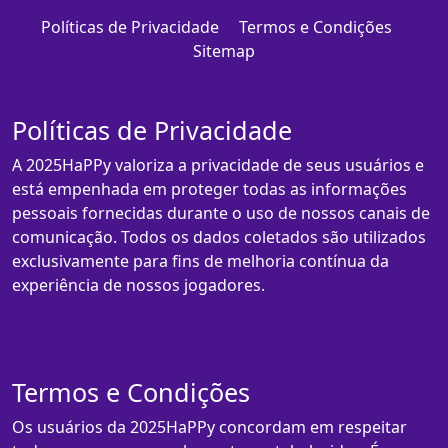
Políticas de Privacidade
Termos e Condições
Sitemap
Políticas de Privacidade
A 2025HaPPy valoriza a privacidade de seus usuários e
está empenhada em proteger todas as informações
pessoais fornecidas durante o uso de nossos canais de
comunicação. Todos os dados coletados são utilizados
exclusivamente para fins de melhoria contínua da
experiência de nossos jogadores.
Termos e Condições
Os usuários da 2025HaPPy concordam em respeitar