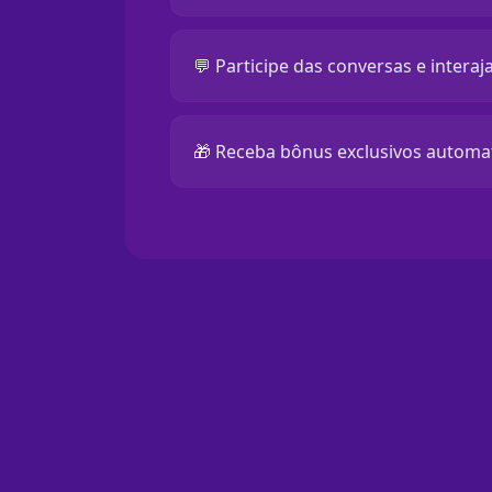
💬 Participe das conversas e interaj
🎁 Receba bônus exclusivos autom