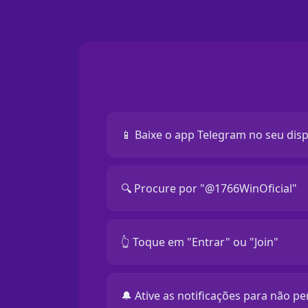
📱 Baixe o app Telegram no seu disp
🔍 Procure por "@1766WinOficial"
👆 Toque em "Entrar" ou "Join"
🔔 Ative as notificações para não p