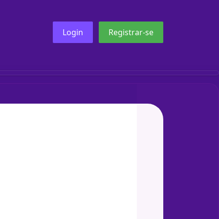
Login
Registrar-se