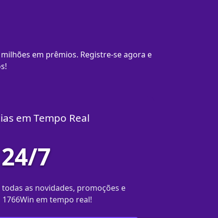
 milhões em prêmios. Registre-se agora e
s!
cias em Tempo Real
24/7
e todas as novidades, promoções e
 1766Win em tempo real!